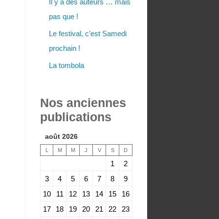
Il y a des auteurs … mais
pas que !
Le festival, c’est Samedi
prochain !
La tombola
Nos anciennes
publications
août 2026
L
M
M
J
V
S
D
1
2
3
4
5
6
7
8
9
10
11
12
13
14
15
16
17
18
19
20
21
22
23