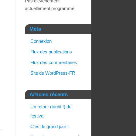
Pas d'événement
actuellement programmé.
Méta
Connexion
Flux des publications
Flux des commentaires
Site de WordPress-FR
Articles récents
Un retour (tardif !) du
festival
C’est le grand jour !