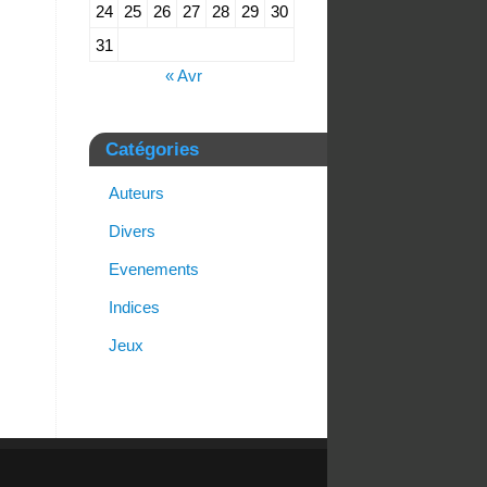
24
25
26
27
28
29
30
31
« Avr
Catégories
Auteurs
Divers
Evenements
Indices
Jeux