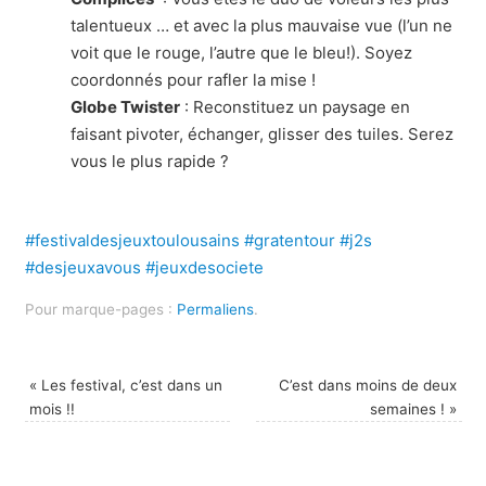
talentueux … et avec la plus mauvaise vue (l’un ne
voit que le rouge, l’autre que le bleu!). Soyez
coordonnés pour rafler la mise !
Globe Twister
: Reconstituez un paysage en
faisant pivoter, échanger, glisser des tuiles. Serez
vous le plus rapide ?
#festivaldesjeuxtoulousains
#gratentour
#j2s
#desjeuxavous
#jeuxdesociete
Pour marque-pages :
Permaliens
.
«
Les festival, c’est dans un
C’est dans moins de deux
mois !!
semaines !
»