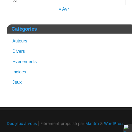
31
« Avr
Catégories
Auteurs
Divers
Evenements
Indices
Jeux
Des jeux à vous
| Fièrement propulsé par
Mantra
&
WordPress.