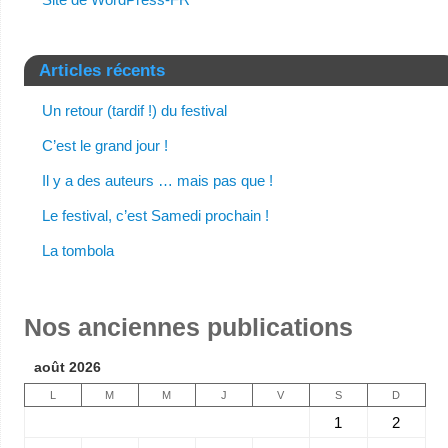
Articles récents
Un retour (tardif !) du festival
C’est le grand jour !
Il y a des auteurs … mais pas que !
Le festival, c’est Samedi prochain !
La tombola
Nos anciennes publications
août 2026
L
M
M
J
V
S
D
1
2