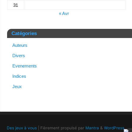
31
« Avr
Catégories
Auteurs
Divers
Evenements
Indices
Jeux
Des jeux à vous
| Fièrement propulsé par
Mantra
&
WordPress.