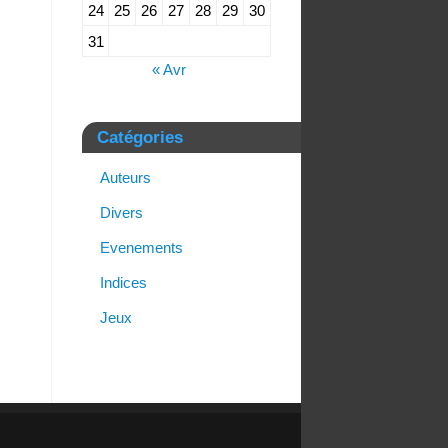
24
25
26
27
28
29
30
31
« Avr
Catégories
Auteurs
Divers
Evenements
Indices
Jeux