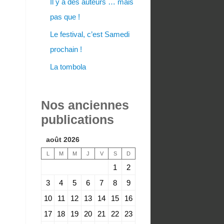
Il y a des auteurs … mais
pas que !
Le festival, c’est Samedi
prochain !
La tombola
Nos anciennes
publications
août 2026
L
M
M
J
V
S
D
1
2
3
4
5
6
7
8
9
10
11
12
13
14
15
16
17
18
19
20
21
22
23