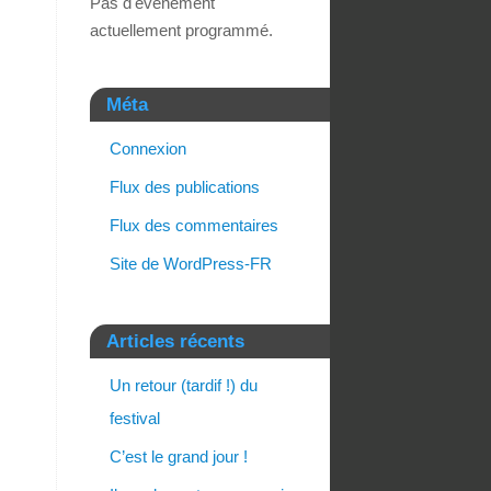
Pas d'événement
actuellement programmé.
Méta
Connexion
Flux des publications
Flux des commentaires
Site de WordPress-FR
Articles récents
Un retour (tardif !) du
festival
C’est le grand jour !