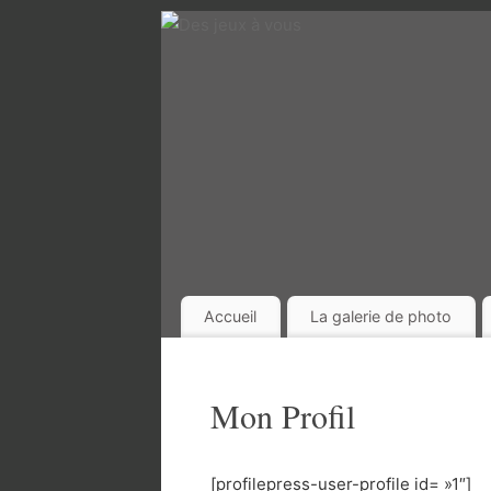
Accueil
La galerie de photo
Mon Profil
[profilepress-user-profile id= »1″]