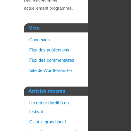
Pas d'événement
actuellement programmé.
Méta
Connexion
Flux des publications
Flux des commentaires
Site de WordPress-FR
Articles récents
Un retour (tardif !) du
festival
C’est le grand jour !