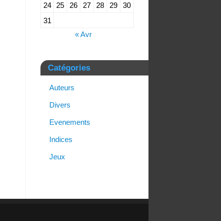
24
25
26
27
28
29
30
31
« Avr
Catégories
Auteurs
Divers
Evenements
Indices
Jeux