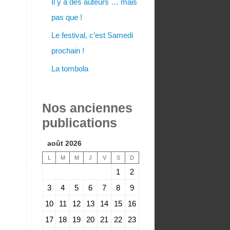
Il y a des auteurs … mais
pas que !
Le festival, c’est Samedi
prochain !
La tombola
Nos anciennes
publications
août 2026
L
M
M
J
V
S
D
1
2
3
4
5
6
7
8
9
10
11
12
13
14
15
16
17
18
19
20
21
22
23