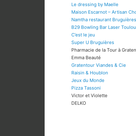
Le dressing by Maelle
Maison Escarnot – Artisan Cho
Namtha restaurant Bruguière
B29 Bowling Bar Laser Toulo
C’est le jeu
Super U Bruguières
Pharmacie de la Tour à Grate
Emma Beauté
Gratentour Viandes & Cie
Raisin & Houblon
Jeux du Monde
Pizza Tassoni
Victor et Violette
DELKO