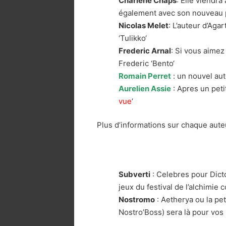
Charlene Chaps
: Elle viendra
également avec son nouveau pr
Nicolas Melet
: L’auteur d’Aga
‘Tulikko‘
Frederic Arnal
: Si vous aimez
Frederic ‘Bento‘
Romain Perret
: un nouvel aut
Aurelien Assie
: Apres un petit
vue
‘
Plus d’informations sur chaque auteu
Subverti
: Celebres pour Dicto
jeux du festival de l’alchimi
Nostromo
: Aetherya ou la pet
Nostro’Boss) sera là pour vo