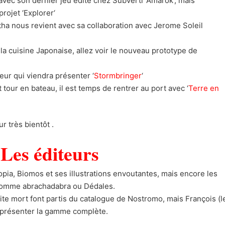
 avec son dernier jeu édité chez Subverti ‘Amarok‘, mais
ojet ‘Explorer‘
rtha nous revient avec sa collaboration avec Jerome Soleil
 la cuisine Japonaise, allez voir le nouveau prototype de
eur qui viendra présenter ‘
Stormbringer
‘
 tour en bateau, il est temps de rentrer au port avec ‘
Terre en
r très bientôt .
Les éditeurs
pia, Biomos et ses illustrations envoutantes, mais encore les
e comme abrachadabra ou Dédales.
ite mort font partis du catalogue de Nostromo, mais François (l
s présenter la gamme complète.