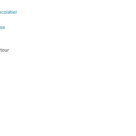
colatier
s
use
ntour