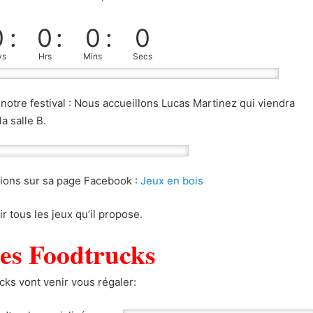
0
:
0
:
0
:
0
ys
Hrs
Mins
Secs
otre festival : Nous accueillons Lucas Martinez qui viendra
a salle B.
tions sur sa page Facebook :
Jeux en bois
ir tous les jeux qu’il propose.
es Foodtrucks
ks vont venir vous régaler: