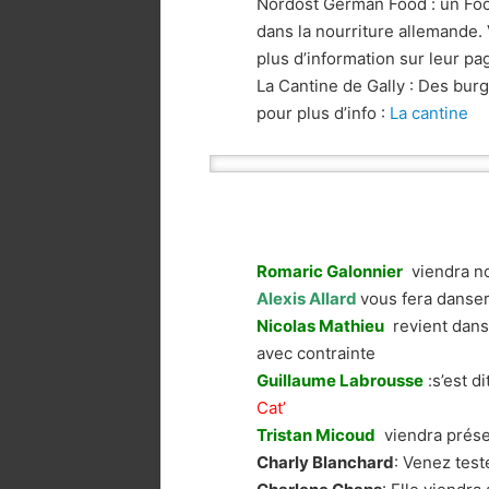
Nordost German Food : un Foo
dans la nourriture allemande.
plus d’information sur leur p
La Cantine de Gally : Des burg
pour plus d’info :
La cantine
Romaric Galonnier
viendra no
Alexis Allard
vous fera danser 
Nicolas Mathieu
revient dans 
avec contrainte
Guillaume Labrousse
:s’est di
Cat’
Tristan Micoud
viendra présen
Charly Blanchard
: Venez test