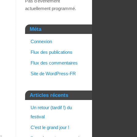
Pas d'événement
actuellement programmé.
Méta
Connexion
Flux des publications
Flux des commentaires
Site de WordPress-FR
Articles récents
Un retour (tardif !) du
festival
C’est le grand jour !