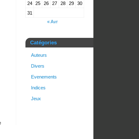
24
25
26
27
28
29
30
31
« Avr
Catégories
Auteurs
Divers
Evenements
Indices
Jeux
e