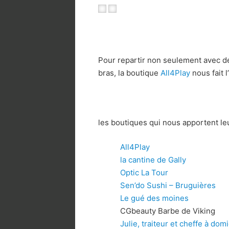
Pour repartir non seulement avec des
bras, la boutique
All4Play
nous fait 
les boutiques qui nous apportent le
All4Play
la cantine de Gally
Optic La Tour
Sen’do Sushi – Bruguières
Le gué des moines
CGbeauty Barbe de Viking
Julie, traiteur et cheffe à domi