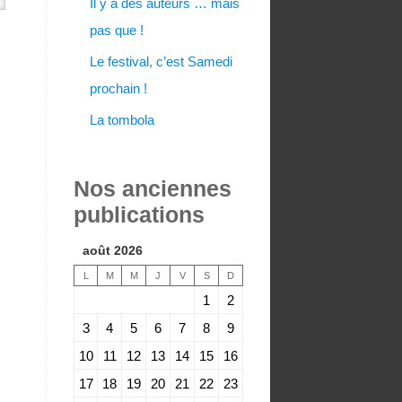
Il y a des auteurs … mais
pas que !
Le festival, c’est Samedi
prochain !
La tombola
Nos anciennes
publications
août 2026
L
M
M
J
V
S
D
1
2
3
4
5
6
7
8
9
10
11
12
13
14
15
16
17
18
19
20
21
22
23