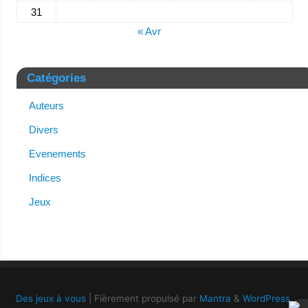
31
« Avr
Catégories
Auteurs
Divers
Evenements
Indices
Jeux
Des jeux à vous
| Fièrement propulsé par
Mantra
&
WordPress.